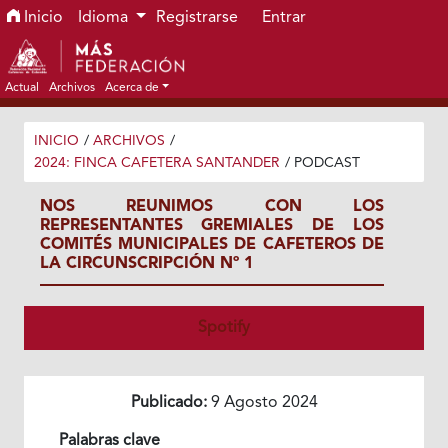
Ir al menú de navegación principal
Ir al contenido principal
Ir al pie de página del sitio
Inicio
Idioma
Registrarse
Entrar
Actual
Archivos
Acerca de
INICIO
/
ARCHIVOS
/
2024: FINCA CAFETERA SANTANDER
/
PODCAST
NOS REUNIMOS CON LOS
REPRESENTANTES GREMIALES DE LOS
COMITÉS MUNICIPALES DE CAFETEROS DE
LA CIRCUNSCRIPCIÓN Nº 1
Spotify
Publicado:
9 Agosto 2024
Palabras clave