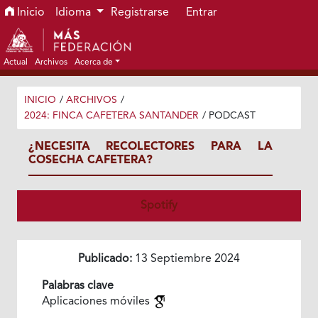
Ir al menú de navegación principal
Ir al contenido principal
Ir al pie de página del sitio
Inicio
Idioma
Registrarse
Entrar
Actual
Archivos
Acerca de
INICIO
/
ARCHIVOS
/
2024: FINCA CAFETERA SANTANDER
/
PODCAST
¿NECESITA RECOLECTORES PARA LA
COSECHA CAFETERA?
Spotify
Publicado:
13 Septiembre 2024
Palabras clave
Aplicaciones móviles