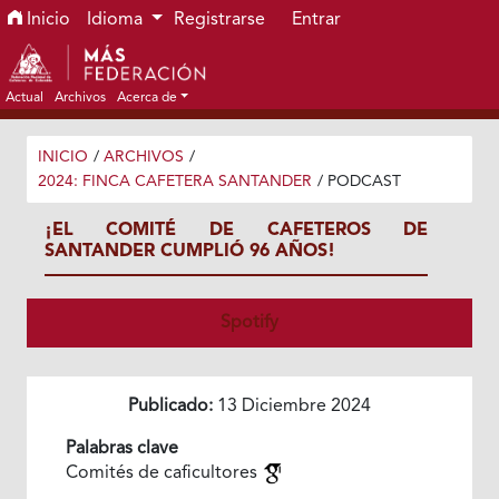
Ir al menú de navegación principal
Ir al contenido principal
Ir al pie de página del sitio
Inicio
Idioma
Registrarse
Entrar
Actual
Archivos
Acerca de
INICIO
/
ARCHIVOS
/
2024: FINCA CAFETERA SANTANDER
/
PODCAST
¡EL COMITÉ DE CAFETEROS DE
SANTANDER CUMPLIÓ 96 AÑOS!
Spotify
Publicado:
13 Diciembre 2024
Palabras clave
Comités de caficultores