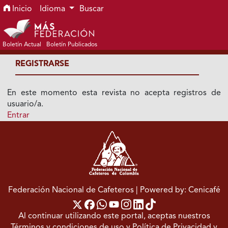
Ir al menú de navegación principal
Ir al contenido principal
Ir al pie de página del sitio
Inicio
Idioma
Buscar
Boletín Actual
Boletín Publicados
REGISTRARSE
En este momento esta revista no acepta registros de
usuario/a.
Entrar
Federación Nacional de Cafeteros
| Powered by: Cenicafé
Al continuar utilizando este portal, aceptas nuestros
Términos y condiciones de uso
y
Política de Privacidad y