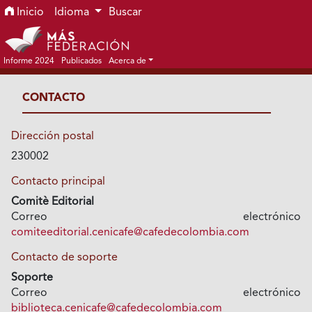
Ir al menú de navegación principal
Ir al contenido principal
Ir al pie de página del sitio
Inicio
Idioma
Buscar
Informe 2024
Publicados
Acerca de
CONTACTO
Dirección postal
230002
Contacto principal
Comitè Editorial
Correo electrónico
comiteeditorial.cenicafe@cafedecolombia.com
Contacto de soporte
Soporte
Correo electrónico
biblioteca.cenicafe@cafedecolombia.com