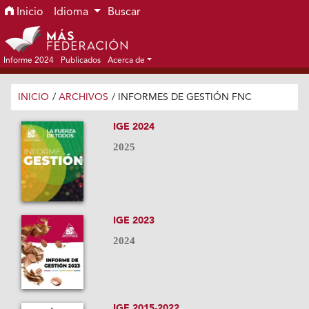
Ir al menú de navegación principal
Ir al contenido principal
Ir al pie de página del sitio
Inicio
Idioma
Buscar
Informe 2024
Publicados
Acerca de
INICIO
/
ARCHIVOS
/
INFORMES DE GESTIÓN FNC
IGE 2024
2025
IGE 2023
2024
IGE 2015-2022