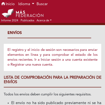
Ir al menú de navegación principal
Ir al contenido principal
Ir al pie de página del sitio
Inicio
Idioma
Buscar
Informe 2024
Publicados
Acerca de
ENVÍOS
El registro y el inicio de sesión son necesarios para enviar
elementos en línea y para comprobar el estado de los
envíos recientes.
Ir a Iniciar sesión
a una cuenta existente
o
Registrar
una nueva cuenta.
LISTA DE COMPROBACIÓN PARA LA PREPARACIÓN DE
ENVÍOS
Todos los envíos deben cumplir los siguientes requisitos.
El envío no ha sido publicado previamente ni se ha