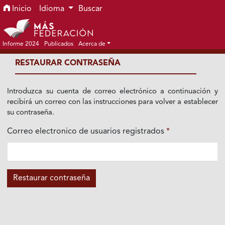
Ir al menú de navegación principal
Ir al contenido principal
Ir al pie de página del sitio
Inicio
Idioma
Buscar
Informe 2024
Publicados
Acerca de
RESTAURAR CONTRASEÑA
Introduzca su cuenta de correo electrónico a continuación y
recibirá un correo con las instrucciones para volver a establecer
su contraseña.
Correo electronico de usuarios registrados
*
Obligatorio
Restaurar contraseña