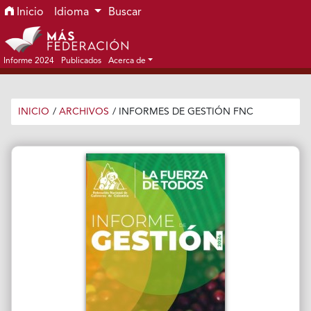
Ir al menú de navegación principal
Ir al contenido principal
Ir al pie de página del sitio
Inicio
Idioma
Buscar
Informe 2024
Publicados
Acerca de
INICIO
/
ARCHIVOS
/
INFORMES DE GESTIÓN FNC