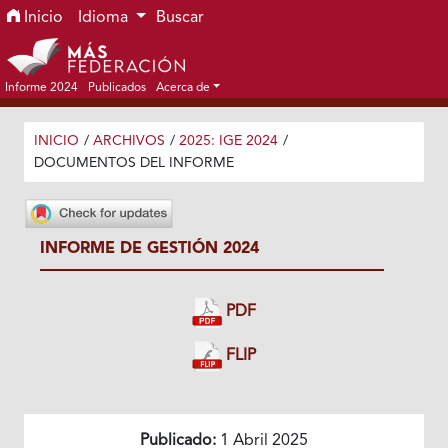
Ir al menú de navegación principal
Ir al contenido principal
Ir al pie de página del sitio
Inicio
Idioma
Buscar
Informe 2024
Publicados
Acerca de
INICIO
/
ARCHIVOS
/
2025: IGE 2024
/
DOCUMENTOS DEL INFORME
INFORME DE GESTIÓN 2024
PDF
FLIP
Publicado:
1 Abril 2025