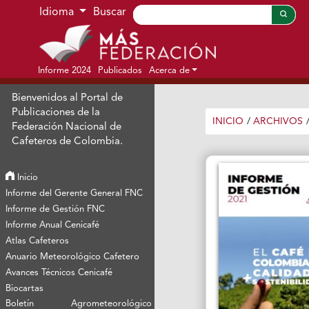
Ir al menú de navegación principal
Ir al contenido principal
Ir al pie de página del sitio
Idioma
Buscar
Informe 2024
Publicados
Acerca de
Bienvenidos al Portal de
Publicaciones de la
INICIO
/
ARCHIVOS
Federación Nacional de
Cafeteros de Colombia.
Inicio
Informe del Gerente General FNC
Informe de Gestión FNC
Informe Anual Cenicafé
Atlas Cafeteros
Anuario Meteorológico Cafetero
Avances Técnicos Cenicafé
Biocartas
Boletín Agrometeorológico