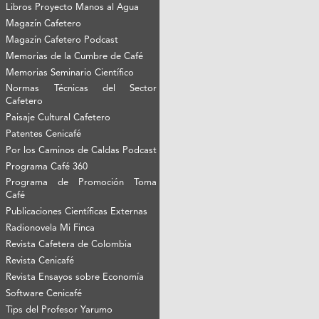
Libros Proyecto Manos al Agua
Magazín Cafetero
Magazín Cafetero Podcast
Memorias de la Cumbre de Café
Memorias Seminario Científico
Normas Técnicas del Sector
Cafetero
Paisaje Cultural Cafetero
Patentes Cenicafé
Por los Caminos de Caldas Podcast
Programa Café 360
Programa de Promoción Toma
Café
Publicaciones Científicas Externas
Radionovela Mi Finca
Revista Cafetera de Colombia
Revista Cenicafé
Revista Ensayos sobre Economía
Software Cenicafé
Tips del Profesor Yarumo