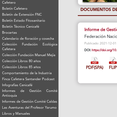
Cafetero
Boletín Cafetero
DOCUMENTOS DE
Boletín de Extensión FNC
Boletín Estado Fitosanitario
Boletín Técnico Cenicafé
Informe de Gest
Brocartas
Federación Naci
Calendario de floración y cosecha
Publicado: 2021-12-01 Vi
Colección Fundación Ecológica
Cafetera
DOI:
https://doi.org/
Colección Fundación Manuel Mejía
Colección Libros 80 años
Colección Libros 85 años
PDF(SPA)
FLIP
Comportamiento de la Industria
Finca Cafetera Santander Podcast
Infografías Cenicafé
Informes de Gestión Comité
Antioquía
Informes de Gestión Comité Caldas
Las Aventuras del Profesor Yarumo
Libros y Manuales