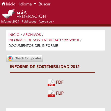
Ir al menú de navegación principal
Ir al contenido principal
Ir al pie de página del sitio
Inicio
Idioma
Buscar
Informe 2024
Publicados
Acerca de
INICIO
/
ARCHIVOS
/
INFORMES DE SOSTENIBILIDAD 1927-2018
/
DOCUMENTOS DEL INFORME
INFORME DE SOSTENIBILIDAD 2012
PDF
FLIP