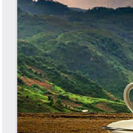
Libros Proyecto Manos al Agua
Magazín Cafetero
Magazín Cafetero Podcast
Memorias de la Cumbre de Café
Memorias Seminario Científico
Normas Técnicas del Sector
Cafetero
Paisaje Cultural Cafetero
Patentes Cenicafé
Por los Caminos de Caldas Podcast
Programa Café 360
Programa de Promoción Toma
Café
Publicaciones Científicas Externas
Radionovela Mi Finca
Revista Cafetera de Colombia
Revista Cenicafé
Revista Ensayos sobre Economía
Software Cenicafé
Tips del Profesor Yarumo