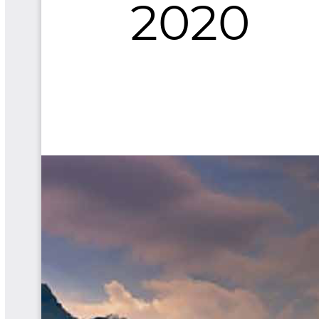
Cafetero
Boletín Cafetero
Boletín de Extensión FNC
Boletín Estado Fitosanitario
Boletín Técnico Cenicafé
Brocartas
Calendario de floración y cosecha
Colección Fundación Ecológica
Cafetera
Colección Fundación Manuel Mejía
Colección Libros 80 años
Colección Libros 85 años
Comportamiento de la Industria
Finca Cafetera Santander Podcast
Infografías Cenicafé
Informes de Gestión Comité
Antioquía
Informes de Gestión Comité Caldas
Las Aventuras del Profesor Yarumo
Libros y Manuales