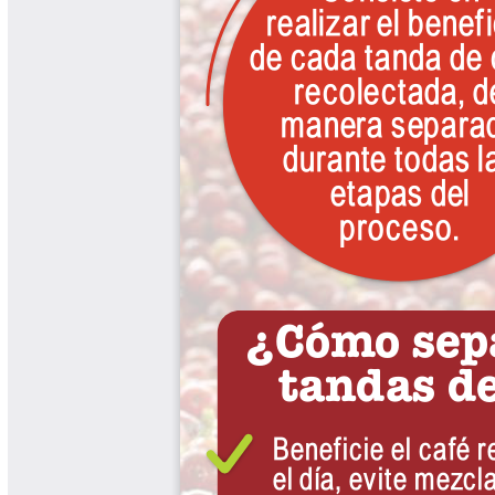
Cafetero
Boletín Cafetero
Boletín de Extensión FNC
Boletín Estado Fitosanitario
Boletín Técnico Cenicafé
Brocartas
Calendario de floración y cosecha
Colección Fundación Ecológica
Cafetera
Colección Fundación Manuel Mejía
Colección Libros 80 años
Colección Libros 85 años
Comportamiento de la Industria
Finca Cafetera Santander Podcast
Infografías Cenicafé
Informes de Gestión Comité
Antioquía
Informes de Gestión Comité Caldas
Las Aventuras del Profesor Yarumo
Libros y Manuales