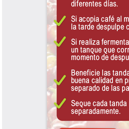
Libros Proyecto Manos al Agua
Magazín Cafetero
Magazín Cafetero Podcast
Memorias de la Cumbre de Café
Memorias Seminario Científico
Normas Técnicas del Sector
Cafetero
Paisaje Cultural Cafetero
Patentes Cenicafé
Por los Caminos de Caldas Podcast
Programa Café 360
Programa de Promoción Toma
Café
Publicaciones Científicas Externas
Radionovela Mi Finca
Revista Cafetera de Colombia
Revista Cenicafé
Revista Ensayos sobre Economía
Software Cenicafé
Tips del Profesor Yarumo