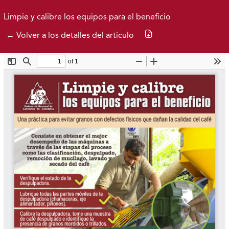
Ir al menú de navegación principal
Ir al contenido principal
Ir al pie de página del sitio
Inicio
Idioma
Limpie y calibre los equipos para el beneficio
Descargar PDF
← Volver a los detalles del artículo
Actual
Archivos
Acerca de
Federación Nacional de Cafeteros
| Powered by: Cenicafé
Al continuar utilizando este portal, aceptas nuestros
Términos y condiciones de uso
y
Política de Privacidad y
Tratamiento de Datos Personales
.