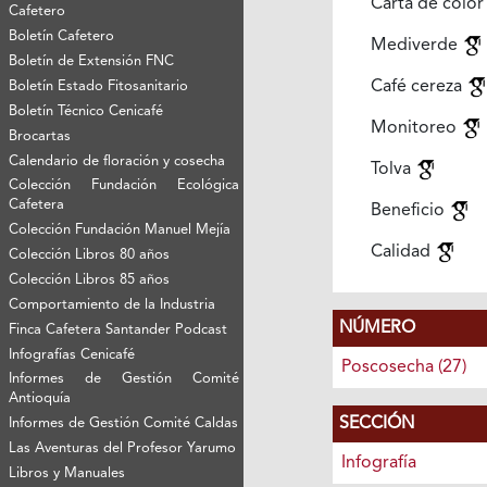
Carta de colo
Cafetero
Boletín Cafetero
Mediverde
Boletín de Extensión FNC
Café cereza
Boletín Estado Fitosanitario
Boletín Técnico Cenicafé
Monitoreo
Brocartas
Calendario de floración y cosecha
Tolva
Colección Fundación Ecológica
Cafetera
Beneficio
Colección Fundación Manuel Mejía
Calidad
Colección Libros 80 años
Colección Libros 85 años
Comportamiento de la Industria
NÚMERO
Finca Cafetera Santander Podcast
Infografías Cenicafé
Poscosecha (27)
Informes de Gestión Comité
Antioquía
SECCIÓN
Informes de Gestión Comité Caldas
Las Aventuras del Profesor Yarumo
Infografía
Libros y Manuales