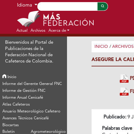
Ir al menú de navegación principal
Ir al contenido principal
Ir al pie de página del sitio
Idioma
Actual
Archivos
Acerca de
Bienvenidos al Portal de
INICIO
/
ARCHIVOS
Publicaciones de la
Federación Nacional de
ASEGURE LA CAL
Cafeteros de Colombia.
Inicio
P
Informe del Gerente General FNC
Informe de Gestión FNC
FL
Informe Anual Cenicafé
Atlas Cafeteros
Anuario Meteorológico Cafetero
Publicado:
9 J
Avances Técnicos Cenicafé
Biocartas
Palabras clave
Boletín Agrometeorológico