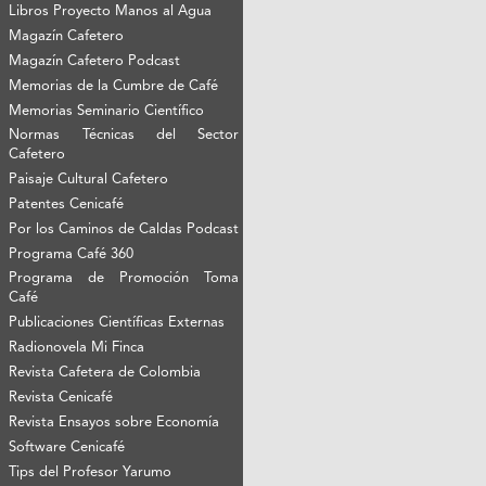
Libros Proyecto Manos al Agua
Magazín Cafetero
Magazín Cafetero Podcast
Memorias de la Cumbre de Café
Memorias Seminario Científico
Normas Técnicas del Sector
Cafetero
Paisaje Cultural Cafetero
Patentes Cenicafé
Por los Caminos de Caldas Podcast
Programa Café 360
Programa de Promoción Toma
Café
Publicaciones Científicas Externas
Radionovela Mi Finca
Revista Cafetera de Colombia
Revista Cenicafé
Revista Ensayos sobre Economía
Software Cenicafé
Tips del Profesor Yarumo