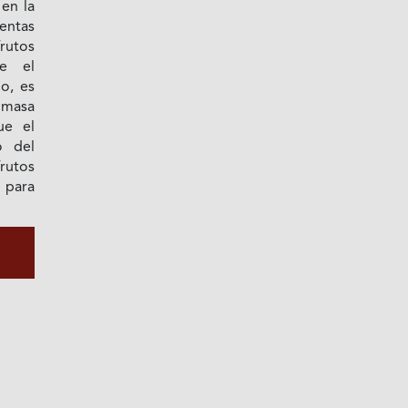
en la
entas
rutos
te el
o, es
 masa
ue el
o del
rutos
para