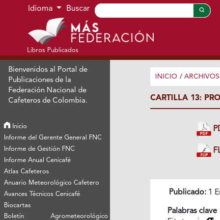
Ir al menú de navegación principal
Ir al contenido principal
Ir al pie de página del sitio
Idioma
Buscar
Libros Publicados
Bienvenidos al Portal de
INICIO
/
ARCHIVOS
Publicaciones de la
Federación Nacional de
CARTILLA 13: P
Cafeteros de Colombia.
Inicio
P
Informe del Gerente General FNC
Informe de Gestión FNC
FL
Informe Anual Cenicafé
Atlas Cafeteros
Anuario Meteorológico Cafetero
Publicado:
1 E
Avances Técnicos Cenicafé
Biocartas
Palabras clave
Boletín Agrometeorológico