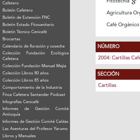
Fitotecnia
Cafetero
Boletín Cafetero
Agricultura O
Boletín de Extensión FNC
Café Orgánic
Boletín Estado Fitosanitario
Boletín Técnico Cenicafé
Brocartas
NÚMERO
Calendario de floración y cosecha
Colección Fundación Ecológica
2004: Cartillas Caf
Cafetera
Colección Fundación Manuel Mejía
Colección Libros 80 años
SECCIÓN
Colección Libros 85 años
Cartillas
Comportamiento de la Industria
Finca Cafetera Santander Podcast
Infografías Cenicafé
Informes de Gestión Comité
Antioquía
Informes de Gestión Comité Caldas
Las Aventuras del Profesor Yarumo
Libros y Manuales