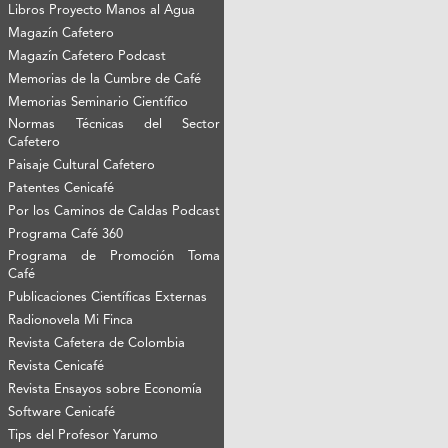
Libros Proyecto Manos al Agua
Magazín Cafetero
Magazín Cafetero Podcast
Memorias de la Cumbre de Café
Memorias Seminario Científico
Normas Técnicas del Sector
Cafetero
Paisaje Cultural Cafetero
Patentes Cenicafé
Por los Caminos de Caldas Podcast
Programa Café 360
Programa de Promoción Toma
Café
Publicaciones Científicas Externas
Radionovela Mi Finca
Revista Cafetera de Colombia
Revista Cenicafé
Revista Ensayos sobre Economía
Software Cenicafé
Tips del Profesor Yarumo