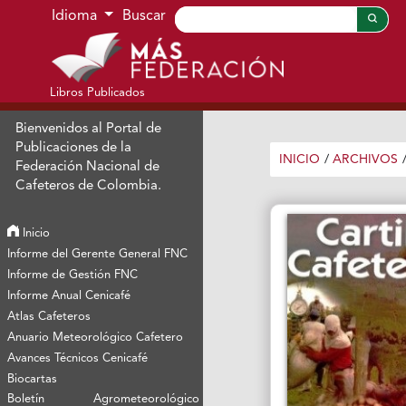
Ir al menú de navegación principal
Ir al contenido principal
Ir al pie de página del sitio
Idioma
Buscar
Libros Publicados
Bienvenidos al Portal de
Publicaciones de la
INICIO
/
ARCHIVOS
Federación Nacional de
Cafeteros de Colombia.
Inicio
Informe del Gerente General FNC
Informe de Gestión FNC
Informe Anual Cenicafé
Atlas Cafeteros
Anuario Meteorológico Cafetero
Avances Técnicos Cenicafé
Biocartas
Boletín Agrometeorológico