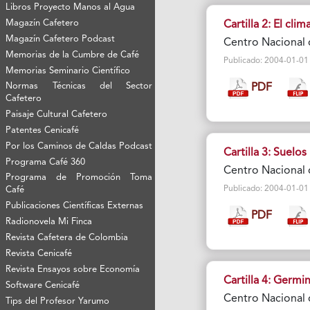
Libros Proyecto Manos al Agua
Magazín Cafetero
Cartilla 2: El clim
Magazín Cafetero Podcast
Centro Nacional 
Memorias de la Cumbre de Café
Publicado: 2004-01-01 Vi
Memorias Seminario Científico
Normas Técnicas del Sector
PDF
Cafetero
Paisaje Cultural Cafetero
Patentes Cenicafé
Por los Caminos de Caldas Podcast
Cartilla 3: Suelos
Programa Café 360
Centro Nacional 
Programa de Promoción Toma
Publicado: 2004-01-01 Vi
Café
Publicaciones Científicas Externas
PDF
Radionovela Mi Finca
Revista Cafetera de Colombia
Revista Cenicafé
Revista Ensayos sobre Economía
Cartilla 4: Germi
Software Cenicafé
Centro Nacional 
Tips del Profesor Yarumo