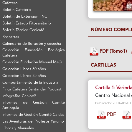
Cafetero
Boletín Cafetero
Boletín de Extensión FNC
Boletín Estado Fitosanitario
NÚMERO COMPL
Boletín Técnico Cenicafé
Brocartas
Calendario de floración y cosecha
Colección Fundación Ecológica
PDF (Tomo1)
Cafetera
Colección Fundación Manuel Mejía
CARTILLAS
Colección Libros 80 años
Colección Libros 85 años
Comportamiento de la Industria
Cartilla 1: Vari
Finca Cafetera Santander Podcast
Centro Nacional 
Infografías Cenicafé
Informes de Gestión Comité
Publicado: 2004-01-01 Vi
Antioquía
PDF
Informes de Gestión Comité Caldas
Las Aventuras del Profesor Yarumo
Libros y Manuales