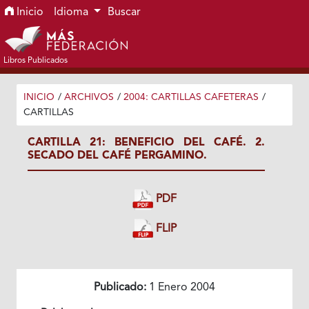
Ir al menú de navegación principal
Ir al contenido principal
Ir al pie de página del sitio
Inicio
Idioma
Buscar
Libros Publicados
INICIO
/
ARCHIVOS
/
2004: CARTILLAS CAFETERAS
/
CARTILLAS
CARTILLA 21: BENEFICIO DEL CAFÉ. 2.
SECADO DEL CAFÉ PERGAMINO.
PDF
FLIP
Publicado:
1 Enero 2004