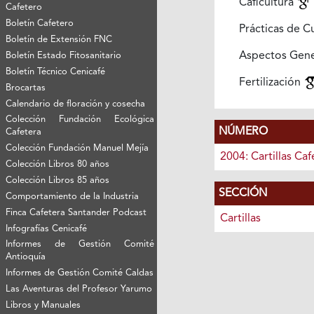
Caficultura
Cafetero
Boletín Cafetero
Prácticas de C
Boletín de Extensión FNC
Aspectos Gen
Boletín Estado Fitosanitario
Boletín Técnico Cenicafé
Fertilización
Brocartas
Calendario de floración y cosecha
Colección Fundación Ecológica
NÚMERO
Cafetera
Colección Fundación Manuel Mejía
2004: Cartillas Caf
Colección Libros 80 años
Colección Libros 85 años
SECCIÓN
Comportamiento de la Industria
Finca Cafetera Santander Podcast
Cartillas
Infografías Cenicafé
Informes de Gestión Comité
Antioquía
Informes de Gestión Comité Caldas
Las Aventuras del Profesor Yarumo
Libros y Manuales