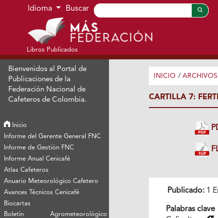
Ir al menú de navegación principal
Ir al contenido principal
Ir al pie de página del sitio
Idioma
Buscar
Libros Publicados
Bienvenidos al Portal de
INICIO
/
ARCHIVOS
Publicaciones de la
Federación Nacional de
CARTILLA 7: FER
Cafeteros de Colombia.
Inicio
P
Informe del Gerente General FNC
Informe de Gestión FNC
FL
Informe Anual Cenicafé
Atlas Cafeteros
Anuario Meteorológico Cafetero
Publicado:
1 E
Avances Técnicos Cenicafé
Biocartas
Palabras clave
Boletín Agrometeorológico