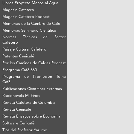
Libros Proyecto Manos al Agua
Magazín Cafetero
Magazín Cafetero Podcast
Memorias de la Cumbre de Café
Memorias Seminario Científico
Normas Técnicas del Sector
Cafetero
Paisaje Cultural Cafetero
Patentes Cenicafé
Por los Caminos de Caldas Podcast
Programa Café 360
Programa de Promoción Toma
Café
Publicaciones Científicas Externas
Radionovela Mi Finca
Revista Cafetera de Colombia
Revista Cenicafé
Revista Ensayos sobre Economía
Software Cenicafé
Tips del Profesor Yarumo