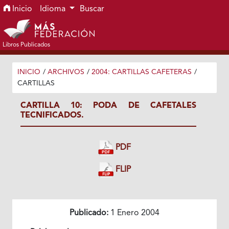
Ir al menú de navegación principal
Ir al contenido principal
Ir al pie de página del sitio
Inicio
Idioma
Buscar
Libros Publicados
INICIO
/
ARCHIVOS
/
2004: CARTILLAS CAFETERAS
/
CARTILLAS
CARTILLA 10: PODA DE CAFETALES
TECNIFICADOS.
PDF
FLIP
Publicado:
1 Enero 2004