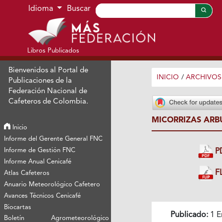
Ir al menú de navegación principal
Ir al contenido principal
Ir al pie de página del sitio
Idioma
Buscar
Libros Publicados
Bienvenidos al Portal de
INICIO
/
ARCHIVOS
Publicaciones de la
Federación Nacional de
Cafeteros de Colombia.
MICORRIZAS ARB
Inicio
Informe del Gerente General FNC
Informe de Gestión FNC
P
Informe Anual Cenicafé
FL
Atlas Cafeteros
Anuario Meteorológico Cafetero
Avances Técnicos Cenicafé
Biocartas
Publicado:
1 E
Boletín Agrometeorológico