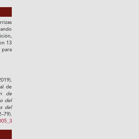
izas
cando
ición,
ron 13
 para
2019).
al de
ón de
vo del
es del
).
0005_3