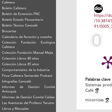
Cafetero
Boletín Cafetero
Boletín de Extensión FNC
https://do
Boletín Estado Fitosanitario
/10.3814
Boletín Técnico Cenicafé
91/0005_
Brocartas
Calendario de floración y cosecha
Colección Fundación Ecológica
Cafetera
Colección Fundación Manuel Mejía
Colección Libros 80 años
Colección Libros 85 años
Comportamiento de la Industria
Finca Cafetera Santander Podcast
Palabras clave
Infografías Cenicafé
Sistemas prod
Informes de Gestión Comité
Café
Antioquía
Informes de Gestión Comité Caldas
micorrizas
Las Aventuras del Profesor Yarumo
Libros y Manuales