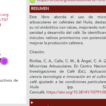
https://orcid.org/0000-0003-4312-1390
RESUMEN
i.org
Este libro aborda el uso de micorr
1/107
arbusculares en cafetales del Huila, desta
3
su rol simbiótico con raíces, mejorando nutr
sanidad y desarrollo del café. Se identifica
inóculos nativos promisorios con potencial
mejorar la producción cafetera.
Citación:
Rivillas, C. A., Calle, C. M., & Ángel, C. A. (
Micorrizas Arbusculares. En Centro Nacion
Investigaciones de Café (Ed.),
Aplicaci
ciencia tecnología e innovación en el culti
uctivos de
café ajustado a las condiciones particular
Huila
(pp. 52–79
Cenicafé.
https://doi.org/10.38141/10791/