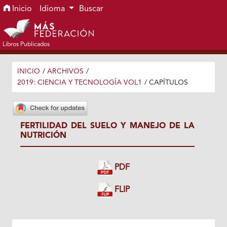
Ir al menú de navegación principal
Ir al contenido principal
Ir al pie de página del sitio
Inicio
Idioma
Buscar
Libros Publicados
INICIO
/
ARCHIVOS
/
2019: CIENCIA Y TECNOLOGÍA VOL1
/
CAPÍTULOS
FERTILIDAD DEL SUELO Y MANEJO DE LA
NUTRICIÓN
PDF
FLIP