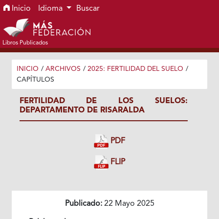
Ir al menú de navegación principal
Ir al contenido principal
Ir al pie de página del sitio
Inicio
Idioma
Buscar
Libros Publicados
INICIO
/
ARCHIVOS
/
2025: FERTILIDAD DEL SUELO
/
CAPÍTULOS
FERTILIDAD DE LOS SUELOS:
DEPARTAMENTO DE RISARALDA
PDF
FLIP
Publicado:
22 Mayo 2025