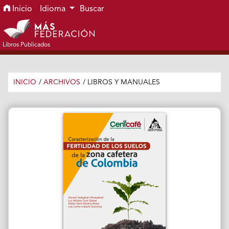
Ir al menú de navegación principal
Ir al contenido principal
Ir al pie de página del sitio
Inicio
Idioma
Buscar
Libros Publicados
INICIO
/
ARCHIVOS
/
LIBROS Y MANUALES