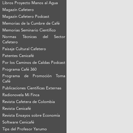
Libros Proyecto Manos al Agua
Magazín Cafetero
Magazín Cafetero Podcast
Memorias de la Cumbre de Café
Memorias Seminario Científico
Normas Técnicas del Sector
Cafetero
Paisaje Cultural Cafetero
Patentes Cenicafé
Por los Caminos de Caldas Podcast
Programa Café 360
Programa de Promoción Toma
Café
Publicaciones Científicas Externas
Radionovela Mi Finca
Revista Cafetera de Colombia
Revista Cenicafé
Revista Ensayos sobre Economía
Software Cenicafé
Tips del Profesor Yarumo