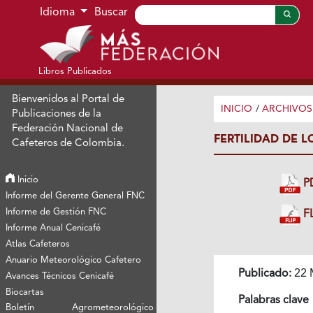
Ir al menú de navegación principal
Ir al contenido principal
Ir al pie de página del sitio
Idioma
Buscar
Libros Publicados
Bienvenidos al Portal de
INICIO
/
ARCHIVOS
Publicaciones de la
Federación Nacional de
FERTILIDAD DE 
Cafeteros de Colombia.
Inicio
P
Informe del Gerente General FNC
Informe de Gestión FNC
FL
Informe Anual Cenicafé
Atlas Cafeteros
Anuario Meteorológico Cafetero
Publicado:
22 
Avances Técnicos Cenicafé
Biocartas
Palabras clave
Boletín Agrometeorológico