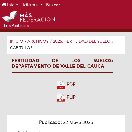
Ir al menú de navegación principal
Ir al contenido principal
Ir al pie de página del sitio
Inicio
Idioma
Buscar
Libros Publicados
INICIO
/
ARCHIVOS
/
2025: FERTILIDAD DEL SUELO
/
CAPÍTULOS
FERTILIDAD DE LOS SUELOS:
DEPARTAMENTO DE VALLE DEL CAUCA
PDF
FLIP
Publicado:
22 Mayo 2025