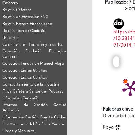
Publicado:
7 
Cafetero
202
Boletín Cafetero
Boletín de Extensión FNC
Boletín Estado Fitosanitario
Boletín Técnico Cenicafé
https://do
Brocartas
/10.3814
Calendario de floración y cosecha
91/0014_
Colección Fundación Ecológica
Cafetera
Colección Fundación Manuel Mejía
Colección Libros 80 años
Colección Libros 85 años
Comportamiento de la Industria
Finca Cafetera Santander Podcast
Infografías Cenicafé
Informes de Gestión Comité
Palabras clave
Antioquía
Diversidad ge
Informes de Gestión Comité Caldas
Las Aventuras del Profesor Yarumo
Roya
Libros y Manuales