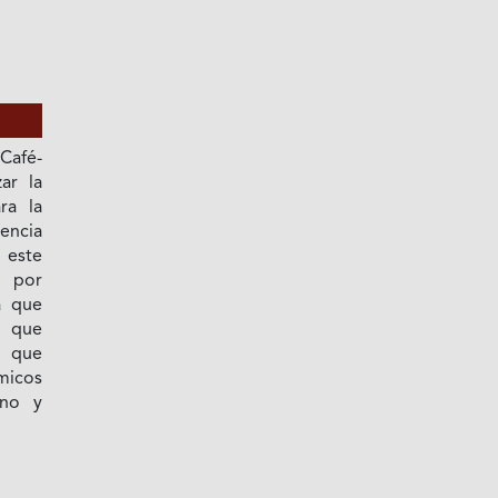
Café-
ar la
ra la
encia
 este
s por
a que
s que
o que
micos
ano y