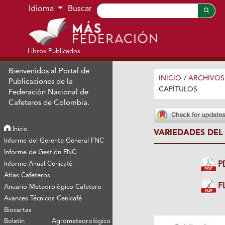
Ir al menú de navegación principal
Ir al contenido principal
Ir al pie de página del sitio
Idioma
Buscar
Libros Publicados
Bienvenidos al Portal de
INICIO
/
ARCHIVOS
Publicaciones de la
CAPÍTULOS
Federación Nacional de
Cafeteros de Colombia.
Inicio
VARIEDADES DEL
Informe del Gerente General FNC
Informe de Gestión FNC
P
Informe Anual Cenicafé
Atlas Cafeteros
FL
Anuario Meteorológico Cafetero
Avances Técnicos Cenicafé
Biocartas
Boletín Agrometeorológico