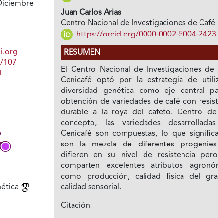
Diciembre
Juan Carlos Arias
1
Centro Nacional de Investigaciones de Café
https://orcid.org/0000-0002-5004-2423
i.org
RESUMEN
1/107
El Centro Nacional de Investigaciones de 
1
Cenicafé optó por la estrategia de utiliz
diversidad genética como eje central pa
obtención de variedades de café con resist
durable a la roya del cafeto. Dentro de
concepto, las variedades desarrollada
Cenicafé son compuestas, lo que signific
son la mezcla de diferentes progenie
difieren en su nivel de resistencia per
comparten excelentes atributos agronó
como producción, calidad física del gr
calidad sensorial.
nética
Citación: