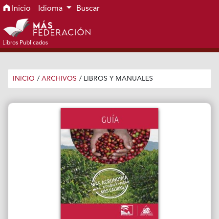
Ir al menú de navegación principal
Ir al contenido principal
Ir al pie de página del sitio
Inicio
Idioma
Buscar
Libros Publicados
INICIO
/
ARCHIVOS
/
LIBROS Y MANUALES