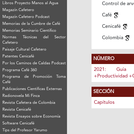
Libros Proyecto Manos al Agua
Control de ar
Magazín Cafetero
Café
Magazín Cafetero Podcast
Memorias de la Cumbre de Café
Cenicafé
Memorias Seminario Científico
Normas Técnicas del Sector
Colombia
Cafetero
Paisaje Cultural Cafetero
Patentes Cenicafé
NÚMERO
Por los Caminos de Caldas Podcast
2021: Guía 
Programa Café 360
+Productividad +
Programa de Promoción Toma
Café
Publicaciones Científicas Externas
SECCIÓN
Radionovela Mi Finca
Capítulos
Revista Cafetera de Colombia
Revista Cenicafé
Revista Ensayos sobre Economía
Software Cenicafé
Tips del Profesor Yarumo