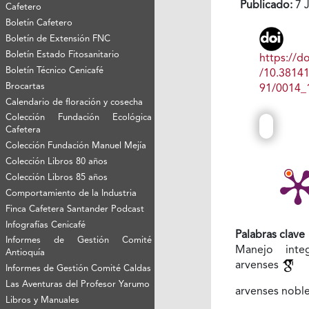
Publicado:
7 J
Cafetero
Boletín Cafetero
Boletín de Extensión FNC
Boletín Estado Fitosanitario
https://do
Boletín Técnico Cenicafé
/10.3814
Brocartas
91/0014_
Calendario de floración y cosecha
Colección Fundación Ecológica
Cafetera
Colección Fundación Manuel Mejía
Colección Libros 80 años
Colección Libros 85 años
Comportamiento de la Industria
Finca Cafetera Santander Podcast
Infografías Cenicafé
Palabras clave
Informes de Gestión Comité
Manejo inte
Antioquía
arvenses
Informes de Gestión Comité Caldas
Las Aventuras del Profesor Yarumo
arvenses nobl
Libros y Manuales