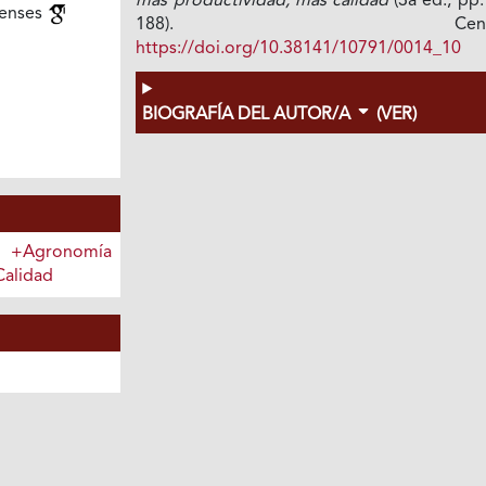
más productividad, más calidad
(3a ed., pp
venses
188). Cenicaf
https://doi.org/10.38141/10791/0014_10
BIOGRAFÍA DEL AUTOR/A
(VER)
+Agronomía
Calidad