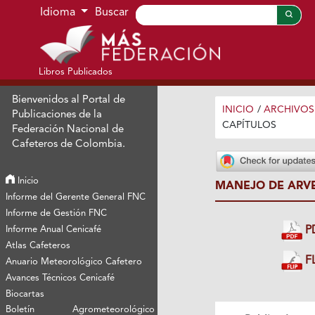
Ir al menú de navegación principal
Ir al contenido principal
Ir al pie de página del sitio
Idioma
Buscar
Libros Publicados
Bienvenidos al Portal de
INICIO
/
ARCHIVOS
Publicaciones de la
CAPÍTULOS
Federación Nacional de
Cafeteros de Colombia.
Inicio
MANEJO DE ARV
Informe del Gerente General FNC
Informe de Gestión FNC
P
Informe Anual Cenicafé
Atlas Cafeteros
FL
Anuario Meteorológico Cafetero
Avances Técnicos Cenicafé
Biocartas
Boletín Agrometeorológico