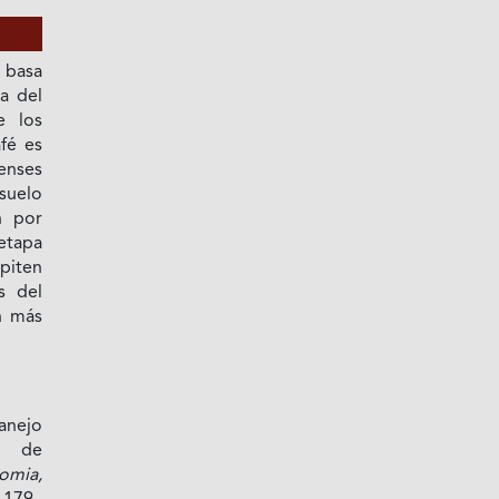
 basa
a del
e los
fé es
enses
 suelo
n por
 etapa
piten
s del
n más
Manejo
l de
omia,