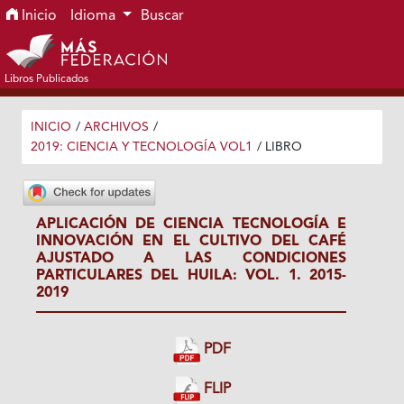
Ir al menú de navegación principal
Ir al contenido principal
Ir al pie de página del sitio
Inicio
Idioma
Buscar
Libros Publicados
INICIO
/
ARCHIVOS
/
2019: CIENCIA Y TECNOLOGÍA VOL1
/
LIBRO
APLICACIÓN DE CIENCIA TECNOLOGÍA E
INNOVACIÓN EN EL CULTIVO DEL CAFÉ
AJUSTADO A LAS CONDICIONES
PARTICULARES DEL HUILA: VOL. 1. 2015-
2019
PDF
FLIP