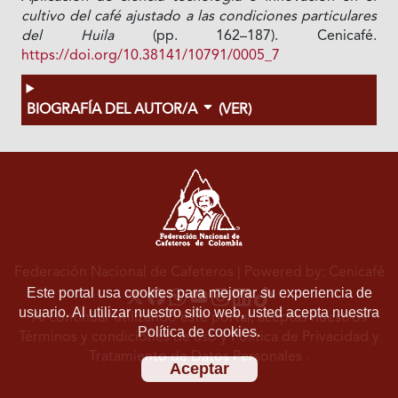
cultivo del café ajustado a las condiciones particulares
del Huila
(pp. 162–187). Cenicafé.
https://doi.org/10.38141/10791/0005_7
BIOGRAFÍA DEL AUTOR/A
(VER)
Federación Nacional de Cafeteros
| Powered by: Cenicafé
Este portal usa cookies para mejorar su experiencia de
usuario. Al utilizar nuestro sitio web, usted acepta nuestra
Al continuar utilizando este portal, aceptas nuestros
Política de cookies.
Términos y condiciones de uso
y
Política de Privacidad y
Tratamiento de Datos Personales
.
Aceptar