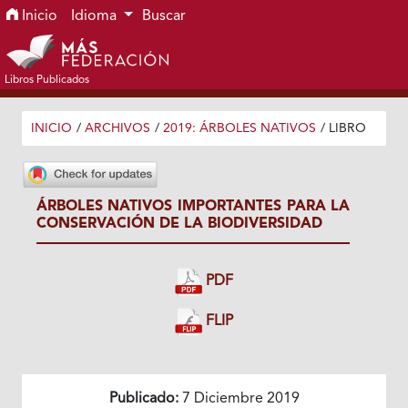
Ir al menú de navegación principal
Ir al contenido principal
Ir al pie de página del sitio
Inicio
Idioma
Buscar
Libros Publicados
INICIO
/
ARCHIVOS
/
2019: ÁRBOLES NATIVOS
/
LIBRO
ÁRBOLES NATIVOS IMPORTANTES PARA LA
CONSERVACIÓN DE LA BIODIVERSIDAD
PDF
FLIP
Publicado:
7 Diciembre 2019