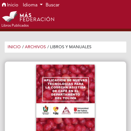
Ir al menú de navegación principal
Ir al contenido principal
Ir al pie de página del sitio
Inicio
Idioma
Buscar
Libros Publicados
INICIO
/
ARCHIVOS
/
LIBROS Y MANUALES