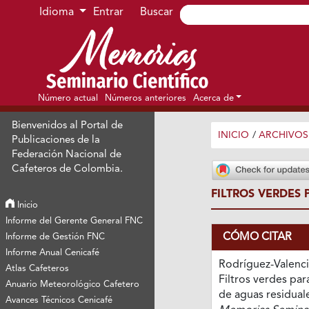
Ir al menú de navegación principal
Ir al contenido principal
Ir al pie de página del sitio
Idioma
Entrar
Buscar
Número actual
Números anteriores
Acerca de
Bienvenidos al Portal de
INICIO
/
ARCHIVOS
Publicaciones de la
Federación Nacional de
Cafeteros de Colombia.
FILTROS VERDES
Inicio
Informe del Gerente General FNC
CÓMO CITAR
Informe de Gestión FNC
Informe Anual Cenicafé
Rodríguez-Valencia
Atlas Cafeteros
Filtros verdes par
Anuario Meteorológico Cafetero
de aguas residuale
Avances Técnicos Cenicafé