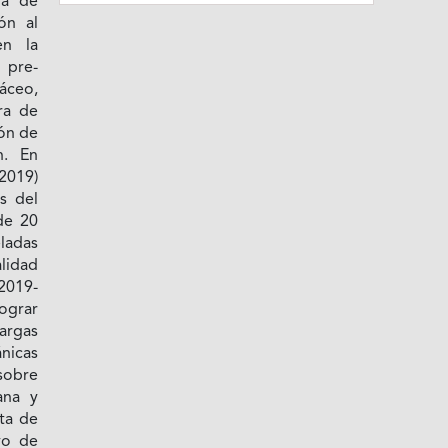
ma de
ón al
en la
 pre-
áceo,
ra de
ión de
n. En
-2019)
s del
de 20
ladas
lidad
2019-
lograr
argas
nicas
sobre
ana y
ta de
vo de