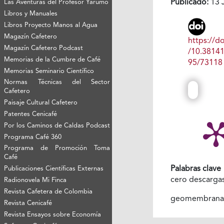
Publicado:
13 
Las Aventuras del Profesor Yarumo
Libros y Manuales
Libros Proyecto Manos al Agua
Magazín Cafetero
https://do
Magazín Cafetero Podcast
/10.3814
Memorias de la Cumbre de Café
95/73118
Memorias Seminario Científico
Normas Técnicas del Sector
Cafetero
Paisaje Cultural Cafetero
Patentes Cenicafé
Por los Caminos de Caldas Podcast
Programa Café 360
Programa de Promoción Toma
Café
Palabras clave
Publicaciones Científicas Externas
cero descarga
Radionovela Mi Finca
Revista Cafetera de Colombia
geomembran
Revista Cenicafé
Revista Ensayos sobre Economía