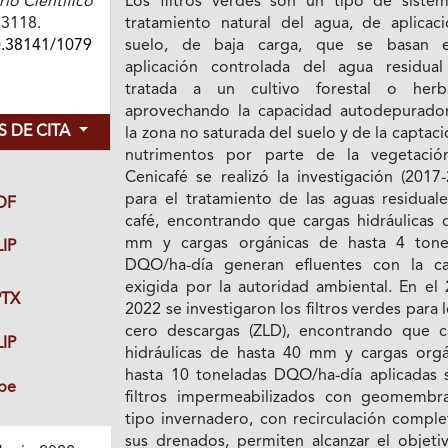
o Científico
Los filtros verdes son un tipo de siste
73118.
tratamiento natural del agua, de aplicaci
0.38141/1079
suelo, de baja carga, que se basan 
aplicación controlada del agua residual
tratada a un cultivo forestal o herb
aprovechando la capacidad autodepurado
 DE CITA
la zona no saturada del suelo y de la captac
nutrimentos por parte de la vegetació
Cenicafé se realizó la investigación (2017
para el tratamiento de las aguas residuale
DF
café, encontrando que cargas hidráulicas 
mm y cargas orgánicas de hasta 4 tone
IP
DQO/ha-día generan efluentes con la ca
exigida por la autoridad ambiental. En el 
TX
2022 se investigaron los filtros verdes para 
cero descargas (ZLD), encontrando que c
IP
hidráulicas de hasta 40 mm y cargas orgá
hasta 10 toneladas DQO/ha-día aplicadas 
be
filtros impermeabilizados con geomembr
tipo invernadero, con recirculación comple
sus drenados, permiten alcanzar el objeti