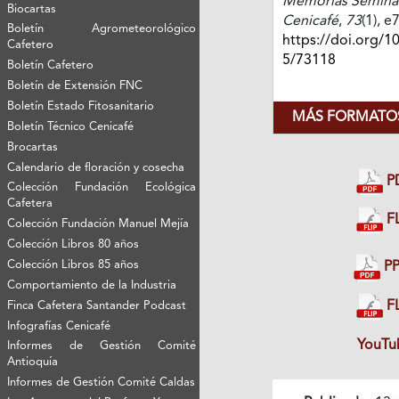
Memorias Seminari
Biocartas
Cenicafé
,
73
(1), e
Boletín Agrometeorológico
https://doi.org/1
Cafetero
5/73118
Boletín Cafetero
Boletín de Extensión FNC
Boletín Estado Fitosanitario
MÁS FORMATOS
Boletín Técnico Cenicafé
Brocartas
Calendario de floración y cosecha
P
Colección Fundación Ecológica
Cafetera
FL
Colección Fundación Manuel Mejía
Colección Libros 80 años
Colección Libros 85 años
PP
Comportamiento de la Industria
FL
Finca Cafetera Santander Podcast
Infografías Cenicafé
YouTu
Informes de Gestión Comité
Antioquía
Informes de Gestión Comité Caldas