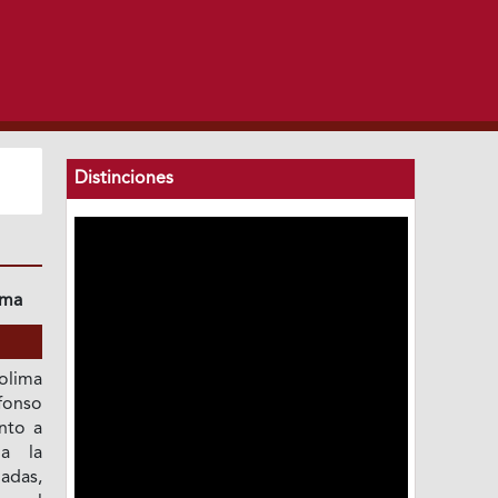
Distinciones
ima
olima
fonso
nto a
a la
adas,