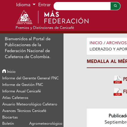
Ir al menú de navegación principal
Ir al contenido principal
Ir al pie de página del sitio
Idioma
Entrar
Premios y Distinciones de Cenicafé
Bienvenidos al Portal de
INICIO
/
ARCHIVOS
Publicaciones de la
LIDERAZGO Y APOR
Federación Nacional de
Cafeteros de Colombia.
MEDALLA AL MÉR
Inicio
Informe del Gerente General FNC
P
Informe de Gestión FNC
Informe Anual Cenicafé
FL
Atlas Cafeteros
Anuario Meteorológico Cafetero
Avances Técnicos Cenicafé
Publicad
Biocartas
Septiembr
Boletín Agrometeorológico