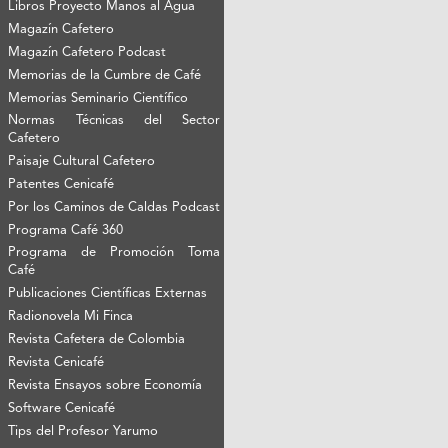
Libros Proyecto Manos al Agua
Magazín Cafetero
Magazín Cafetero Podcast
Memorias de la Cumbre de Café
Memorias Seminario Científico
Normas Técnicas del Sector
Cafetero
Paisaje Cultural Cafetero
Patentes Cenicafé
Por los Caminos de Caldas Podcast
Programa Café 360
Programa de Promoción Toma
Café
Publicaciones Científicas Externas
Radionovela Mi Finca
Revista Cafetera de Colombia
Revista Cenicafé
Revista Ensayos sobre Economía
Software Cenicafé
Tips del Profesor Yarumo