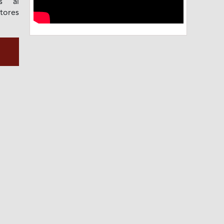
as al
tores