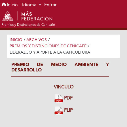
Ir al menú de navegación principal
Ir al contenido principal
Ir al pie de página del sitio
Inicio
Idioma
Entrar
Premios y Distinciones de Cenicafé
INICIO
/
ARCHIVOS
/
PREMIOS Y DISTINCIONES DE CENICAFÉ
/
LIDERAZGO Y APORTE A LA CAFICULTURA
PREMIO DE MEDIO AMBIENTE Y
DESARROLLO
VINCULO
PDF
FLIP