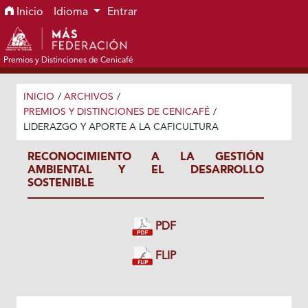
Ir al menú de navegación principal
Ir al contenido principal
Ir al pie de página del sitio
Inicio
Idioma
Entrar
Premios y Distinciones de Cenicafé
INICIO
/
ARCHIVOS
/
PREMIOS Y DISTINCIONES DE CENICAFÉ
/
LIDERAZGO Y APORTE A LA CAFICULTURA
RECONOCIMIENTO A LA GESTIÓN
AMBIENTAL Y EL DESARROLLO
SOSTENIBLE
PDF
FLIP