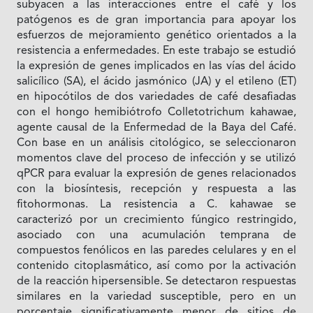
subyacen a las interacciones entre el café y los
patógenos es de gran importancia para apoyar los
esfuerzos de mejoramiento genético orientados a la
resistencia a enfermedades. En este trabajo se estudió
la expresión de genes implicados en las vías del ácido
salicílico (SA), el ácido jasmónico (JA) y el etileno (ET)
en hipocótilos de dos variedades de café desafiadas
con el hongo hemibiótrofo Colletotrichum kahawae,
agente causal de la Enfermedad de la Baya del Café.
Con base en un análisis citológico, se seleccionaron
momentos clave del proceso de infección y se utilizó
qPCR para evaluar la expresión de genes relacionados
con la biosíntesis, recepción y respuesta a las
fitohormonas. La resistencia a C. kahawae se
caracterizó por un crecimiento fúngico restringido,
asociado con una acumulación temprana de
compuestos fenólicos en las paredes celulares y en el
contenido citoplasmático, así como por la activación
de la reacción hipersensible. Se detectaron respuestas
similares en la variedad susceptible, pero en un
porcentaje significativamente menor de sitios de