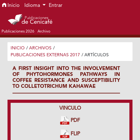
Ir al menú de navegación principal
Ir al contenido principal
Ir al pie de página del sitio
Inicio
Idioma
Entrar
Publicaciones 2026
Archivo
INICIO
/
ARCHIVOS
/
PUBLICACIONES EXTERNAS 2017
/
ARTÍCULOS
A FIRST INSIGHT INTO THE INVOLVEMENT
OF PHYTOHORMONES PATHWAYS IN
COFFEE RESISTANCE AND SUSCEPTIBILITY
TO COLLETOTRICHUM KAHAWAE
VINCULO
PDF
FLIP