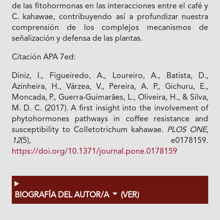
de las fitohormonas en las interacciones entre el café y
C. kahawae, contribuyendo así a profundizar nuestra
comprensión de los complejos mecanismos de
señalización y defensa de las plantas.
Citación APA 7ed:
Diniz, I., Figueiredo, A., Loureiro, A., Batista, D.,
Azinheira, H., Várzea, V., Pereira, A. P., Gichuru, E.,
Moncada, P., Guerra-Guimarães, L., Oliveira, H., & Silva,
M. D. C. (2017). A first insight into the involvement of
phytohormones pathways in coffee resistance and
susceptibility to Colletotrichum kahawae.
PLOS ONE
,
12
(5), e0178159.
https://doi.org/10.1371/journal.pone.0178159
BIOGRAFÍA DEL AUTOR/A
(VER)