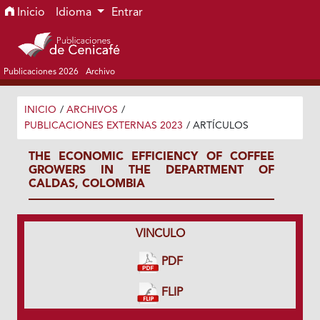
Ir al menú de navegación principal
Ir al contenido principal
Ir al pie de página del sitio
Inicio
Idioma
Entrar
Publicaciones 2026
Archivo
INICIO
/
ARCHIVOS
/
PUBLICACIONES EXTERNAS 2023
/
ARTÍCULOS
THE ECONOMIC EFFICIENCY OF COFFEE
GROWERS IN THE DEPARTMENT OF
CALDAS, COLOMBIA
VINCULO
PDF
FLIP