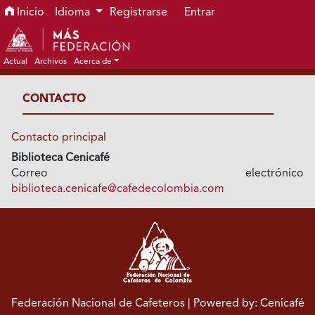
Ir al menú de navegación principal
Ir al contenido principal
Ir al pie de página del sitio
Inicio
Idioma
Registrarse
Entrar
Actual
Archivos
Acerca de
CONTACTO
Contacto principal
Biblioteca Cenicafé
Correo electrónico
biblioteca.cenicafe@cafedecolombia.com
Federación Nacional de Cafeteros
| Powered by: Cenicafé