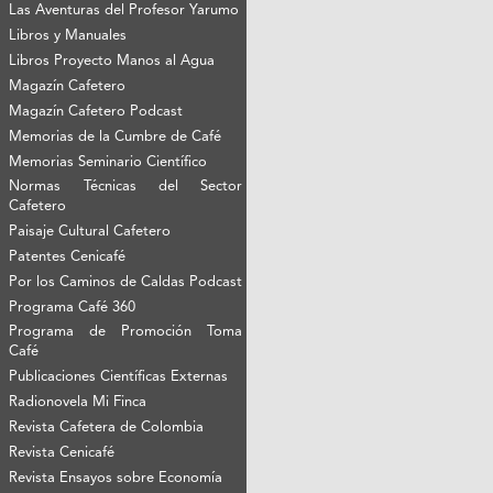
Las Aventuras del Profesor Yarumo
Libros y Manuales
Libros Proyecto Manos al Agua
Magazín Cafetero
Magazín Cafetero Podcast
Memorias de la Cumbre de Café
Memorias Seminario Científico
Normas Técnicas del Sector
Cafetero
Paisaje Cultural Cafetero
Patentes Cenicafé
Por los Caminos de Caldas Podcast
Programa Café 360
Programa de Promoción Toma
Café
Publicaciones Científicas Externas
Radionovela Mi Finca
Revista Cafetera de Colombia
Revista Cenicafé
Revista Ensayos sobre Economía