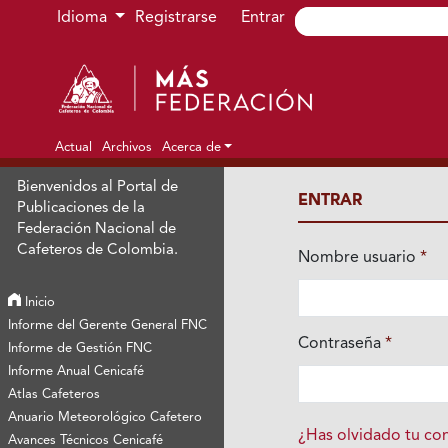
Ir al menú de navegación principal
Ir al contenido principal
Ir al pie de página del sitio
Idioma
Registrarse
Entrar
Actual
Archivos
Acerca de
Bienvenidos al Portal de
ENTRAR
Publicaciones de la
Federación Nacional de
Cafeteros de Colombia.
Nombre usuario
*
Obligatorio
Inicio
Informe del Gerente General FNC
Contraseña
*
Informe de Gestión FNC
Obligatorio
Informe Anual Cenicafé
Atlas Cafeteros
Anuario Meteorológico Cafetero
¿Has olvidado tu co
Avances Técnicos Cenicafé