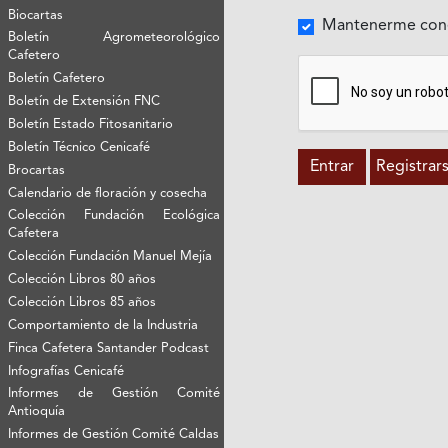
Biocartas
Mantenerme con
Boletín Agrometeorológico
Cafetero
Boletín Cafetero
Boletín de Extensión FNC
Boletín Estado Fitosanitario
Boletín Técnico Cenicafé
Entrar
Registrar
Brocartas
Calendario de floración y cosecha
Colección Fundación Ecológica
Cafetera
Colección Fundación Manuel Mejía
Colección Libros 80 años
Colección Libros 85 años
Comportamiento de la Industria
Finca Cafetera Santander Podcast
Infografías Cenicafé
Informes de Gestión Comité
Antioquía
Informes de Gestión Comité Caldas