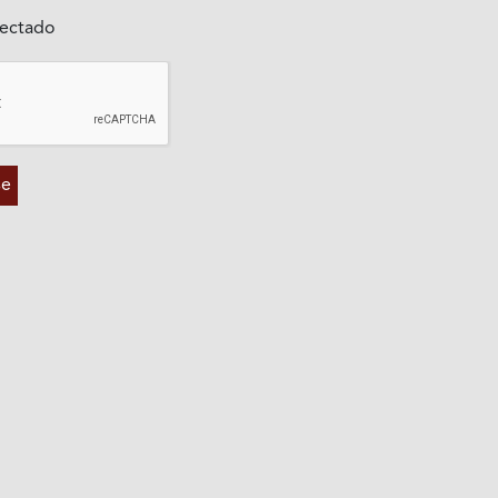
ectado
se