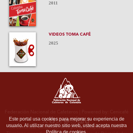
2011
VIDEOS TOMA CAFÉ
2025
Federación Nacional de Cafeteros
| Powered by: Cenicafé
Este portal usa cookies para mejorar su experiencia de
usuario. Al utilizar nuestro sitio web, usted acepta nuestra
Al continuar utilizando este portal, aceptas nuestros
Política de cookies.