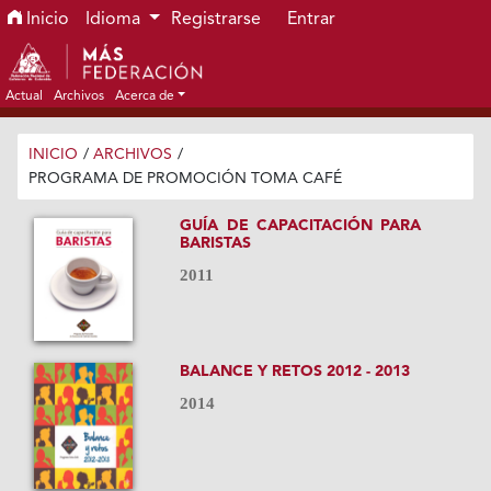
Ir al menú de navegación principal
Ir al contenido principal
Ir al pie de página del sitio
Inicio
Idioma
Registrarse
Entrar
Actual
Archivos
Acerca de
INICIO
/
ARCHIVOS
/
PROGRAMA DE PROMOCIÓN TOMA CAFÉ
GUÍA DE CAPACITACIÓN PARA
BARISTAS
2011
BALANCE Y RETOS 2012 - 2013
2014