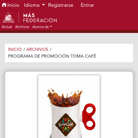
Ir al menú de navegación principal
Ir al contenido principal
Ir al pie de página del sitio
Inicio
Idioma
Registrarse
Entrar
Actual
Archivos
Acerca de
INICIO
/
ARCHIVOS
/
PROGRAMA DE PROMOCIÓN TOMA CAFÉ