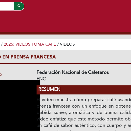
/
2025: VIDEOS TOMA CAFÉ
/
VIDEOS
 EN PRENSA FRANCESA
Federación Nacional de Cafeteros
o
FNC
RESUMEN
El video muestra cómo preparar café usand
prensa francesa con un enfoque en obtene
bebida suave, aromática y de buena calida
video enfatiza que este método permite ob
un café de sabor auténtico, con cuerpo y a