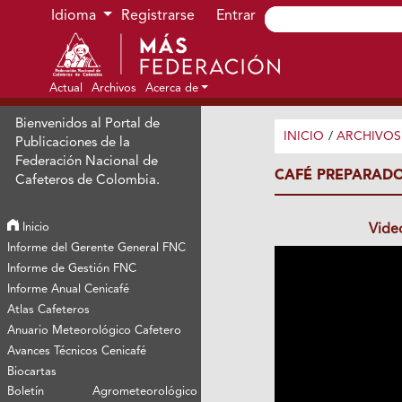
Ir al menú de navegación principal
Ir al contenido principal
Ir al pie de página del sitio
Idioma
Registrarse
Entrar
Actual
Archivos
Acerca de
Bienvenidos al Portal de
INICIO
/
ARCHIVOS
Publicaciones de la
Federación Nacional de
CAFÉ PREPARADO
Cafeteros de Colombia.
Inicio
Vide
Informe del Gerente General FNC
Informe de Gestión FNC
Informe Anual Cenicafé
Atlas Cafeteros
Anuario Meteorológico Cafetero
Avances Técnicos Cenicafé
Biocartas
Boletín Agrometeorológico