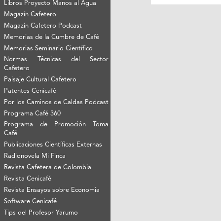
Libros Proyecto Manos al Agua
Magazín Cafetero
Magazín Cafetero Podcast
Memorias de la Cumbre de Café
Memorias Seminario Científico
Normas Técnicas del Sector
Cafetero
Paisaje Cultural Cafetero
Patentes Cenicafé
Por los Caminos de Caldas Podcast
Programa Café 360
Programa de Promoción Toma
Café
Publicaciones Científicas Externas
Radionovela Mi Finca
Revista Cafetera de Colombia
Revista Cenicafé
Revista Ensayos sobre Economía
Software Cenicafé
Tips del Profesor Yarumo