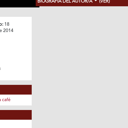
BIOGRAFÍA DEL AUTOR/A
(VER)
o:
18
e 2014
 café