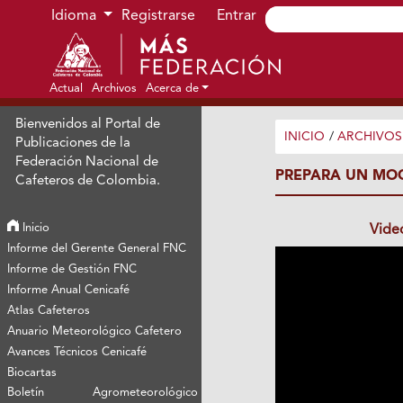
Ir al menú de navegación principal
Ir al contenido principal
Ir al pie de página del sitio
Idioma
Registrarse
Entrar
Actual
Archivos
Acerca de
Bienvenidos al Portal de
INICIO
/
ARCHIVOS
Publicaciones de la
Federación Nacional de
PREPARA UN MO
Cafeteros de Colombia.
Inicio
Vide
Informe del Gerente General FNC
Informe de Gestión FNC
Informe Anual Cenicafé
Atlas Cafeteros
Anuario Meteorológico Cafetero
Avances Técnicos Cenicafé
Biocartas
Boletín Agrometeorológico