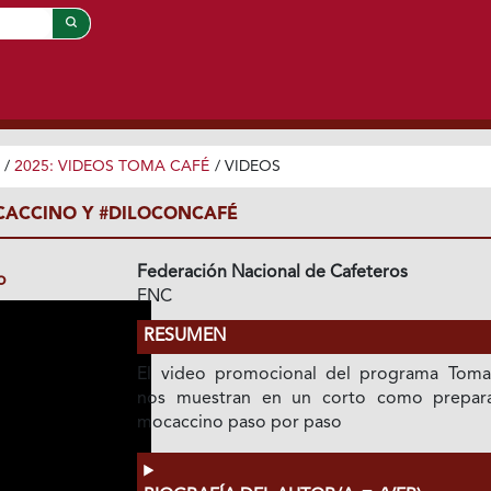
/
2025: VIDEOS TOMA CAFÉ
/
VIDEOS
CACCINO Y #DILOCONCAFÉ
Federación Nacional de Cafeteros
o
FNC
RESUMEN
El video promocional del programa Toma
nos muestran en un corto como prepar
mocaccino paso por paso