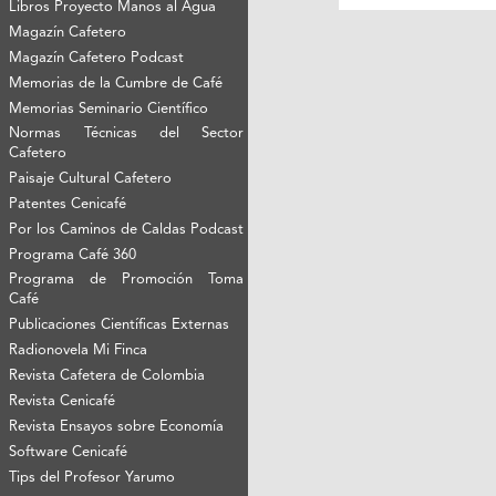
Libros Proyecto Manos al Agua
Magazín Cafetero
Magazín Cafetero Podcast
Memorias de la Cumbre de Café
Memorias Seminario Científico
Normas Técnicas del Sector
Cafetero
Paisaje Cultural Cafetero
Patentes Cenicafé
Por los Caminos de Caldas Podcast
Programa Café 360
Programa de Promoción Toma
Café
Publicaciones Científicas Externas
Radionovela Mi Finca
Revista Cafetera de Colombia
Revista Cenicafé
Revista Ensayos sobre Economía
Software Cenicafé
Tips del Profesor Yarumo