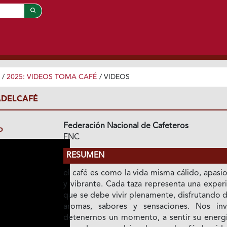
/
2025: VIDEOS TOMA CAFÉ
/
VIDEOS
ADELCAFÉ
Federación Nacional de Cafeteros
o
FNC
RESUMEN
el café es como la vida misma cálido, apas
y vibrante. Cada taza representa una exper
que se debe vivir plenamente, disfrutando 
aromas, sabores y sensaciones. Nos inv
detenernos un momento, a sentir su energí