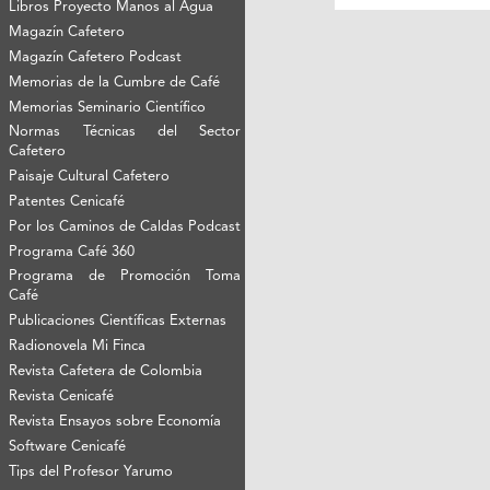
Libros Proyecto Manos al Agua
Magazín Cafetero
Magazín Cafetero Podcast
Memorias de la Cumbre de Café
Memorias Seminario Científico
Normas Técnicas del Sector
Cafetero
Paisaje Cultural Cafetero
Patentes Cenicafé
Por los Caminos de Caldas Podcast
Programa Café 360
Programa de Promoción Toma
Café
Publicaciones Científicas Externas
Radionovela Mi Finca
Revista Cafetera de Colombia
Revista Cenicafé
Revista Ensayos sobre Economía
Software Cenicafé
Tips del Profesor Yarumo