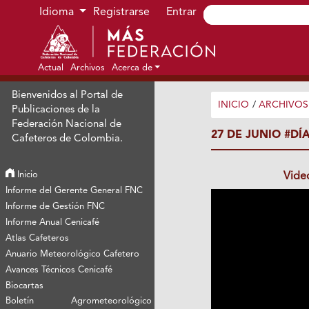
Ir al menú de navegación principal
Ir al contenido principal
Ir al pie de página del sitio
Idioma
Registrarse
Entrar
Actual
Archivos
Acerca de
Bienvenidos al Portal de
INICIO
/
ARCHIVOS
Publicaciones de la
Federación Nacional de
27 DE JUNIO #DÍ
Cafeteros de Colombia.
Inicio
Vide
Informe del Gerente General FNC
Informe de Gestión FNC
Informe Anual Cenicafé
Atlas Cafeteros
Anuario Meteorológico Cafetero
Avances Técnicos Cenicafé
Biocartas
Boletín Agrometeorológico