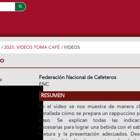
/
2025: VIDEOS TOMA CAFÉ
/
VIDEOS
NO
Federación Nacional de Cafeteros
o
FNC
RESUMEN
En el video se nos muestra de manera cl
detallada cómo se prepara un cappuccino p
paso. Se explican todas las indicac
necesarias para lograr una bebida con el sab
textura y la presentación adecuados. Des