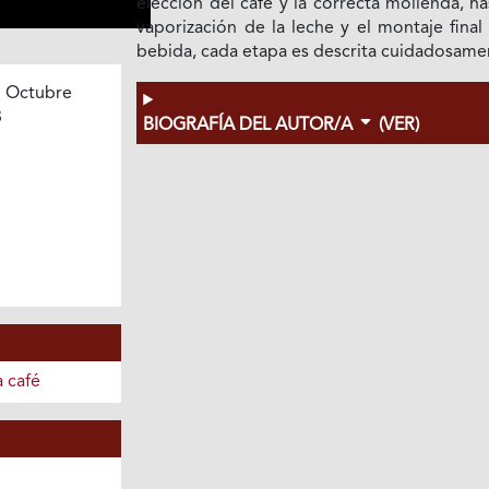
elección del café y la correcta molienda, ha
vaporización de la leche y el montaje final
bebida, cada etapa es descrita cuidadosame
 Octubre
3
BIOGRAFÍA DEL AUTOR/A
(VER)
 café