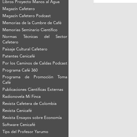
Libros Proyecto Manos al Agua
Magazín Cafetero
Magazín Cafetero Podcast
Memorias de la Cumbre de Café
Memorias Seminario Científico
Normas Técnicas del Sector
Cafetero
Paisaje Cultural Cafetero
Patentes Cenicafé
Por los Caminos de Caldas Podcast
Programa Café 360
Programa de Promoción Toma
Café
Publicaciones Científicas Externas
Radionovela Mi Finca
Revista Cafetera de Colombia
Revista Cenicafé
Revista Ensayos sobre Economía
Software Cenicafé
Tips del Profesor Yarumo