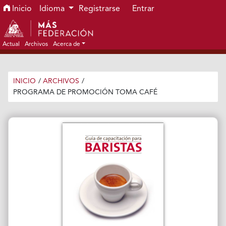
Ir al menú de navegación principal
Ir al contenido principal
Ir al pie de página del sitio
Inicio
Idioma
Registrarse
Entrar
Actual
Archivos
Acerca de
INICIO
/
ARCHIVOS
/
PROGRAMA DE PROMOCIÓN TOMA CAFÉ