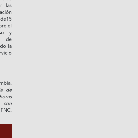
r las
ración
 de15
bre el
so y
s de
ndo la
rvicio
mbia.
ía de
horas
o con
FNC.