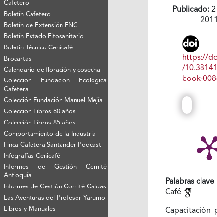
Cafetero
Publicado:
2
Boletín Cafetero
201
Boletín de Extensión FNC
Boletín Estado Fitosanitario
Boletín Técnico Cenicafé
https://do
Brocartas
/10.3814
Calendario de floración y cosecha
book-008
Colección Fundación Ecológica
Cafetera
Colección Fundación Manuel Mejía
Colección Libros 80 años
Colección Libros 85 años
Comportamiento de la Industria
Finca Cafetera Santander Podcast
Infografías Cenicafé
Informes de Gestión Comité
Antioquía
Palabras clave
Informes de Gestión Comité Caldas
Café
Las Aventuras del Profesor Yarumo
Libros y Manuales
Capacitación p