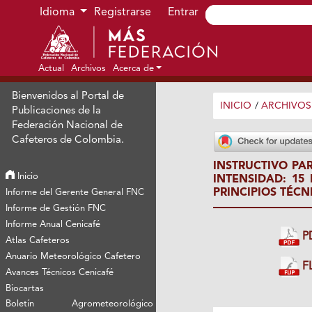
Ir al menú de navegación principal
Ir al contenido principal
Ir al pie de página del sitio
Idioma
Registrarse
Entrar
Actual
Archivos
Acerca de
Bienvenidos al Portal de
INICIO
/
ARCHIVOS
Publicaciones de la
Federación Nacional de
Cafeteros de Colombia.
INSTRUCTIVO PA
Inicio
INTENSIDAD: 15
PRINCIPIOS TÉCN
Informe del Gerente General FNC
Informe de Gestión FNC
Informe Anual Cenicafé
P
Atlas Cafeteros
Anuario Meteorológico Cafetero
FL
Avances Técnicos Cenicafé
Biocartas
Boletín Agrometeorológico