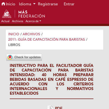
Ir al menú de navegación principal
Ir al contenido principal
Ir al pie de página del sitio
Inicio
Idioma
Registrarse
Entrar
Actual
Archivos
Acerca de
INICIO
/
ARCHIVOS
/
2011: GUÍA DE CAPACITACIÓN PARA BARISTAS
/
LIBROS
INSTRUCTIVO PARA EL FACILITADOR GUÍA
DE CAPACITACIÓN PARA BARISTAS
INTENSIDAD: 40 HORAS PREPARAR
BEBIDAS BASADAS EN CAFÉ ESPRESSO DE
ACUERDO CON LOS CRITERIOS
INTERNACIONALES Y NORMATIVOS
ESTABLECIDOS